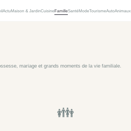
il
Actu
Maison & Jardin
Cuisine
Famille
Santé
Mode
Tourisme
Auto
Animaux
rossesse, mariage et grands moments de la vie familiale.
👪